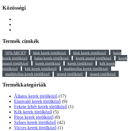
Közösségi
Termék címkék
50% AKCIÓ!
fánk kerek törölköző
fánk kerek törülköző
halas
kerek törölköző
halas kerek törúlköző
kerek strand törölköző
kerek
strand törülköző
kerek törölköző
kerek törülköző
kék kerek
törölköző
kék kerek törülköző
madártollas kerek törölköző
madártollas kerek törülköző
strand törölköző
strand törülköző
Termékkategóriák
Állatos kerek törölköző
(17)
Ennivaló kerek törölköző
(9)
Fekete fehér kerek törölköző
(1)
Kék kerek törölköző
(5)
Piros kerek törölköző
(0)
Színes kerek törölköző
(42)
Vicces kerek törölköző
(1)