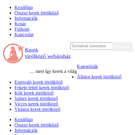
Skip
Kezdőlap
to
Összes kerek törölköző
content
Információk
Kosár
Fiókom
Kapcsolat
Keresés
Keresés
Kerek
a
következőre:
törölköző webáruház
Kategóriák
… mert így kerek a világ
Állatos kerek törölköző
Ennivaló kerek törölköző
Fekete fehér kerek törölköző
Kék kerek törölköző
Színes kerek törölköző
Vicces kerek törölköző
Virágos kerek törölköző
Kezdőlap
Összes kerek törölköző
Információk