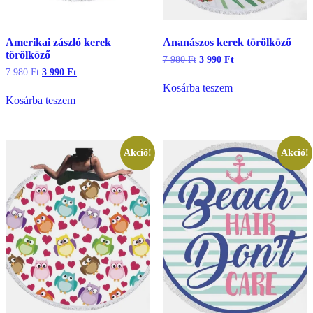
Amerikai zászló kerek
Ananászos kerek törölköző
törölköző
Original
Current
7 980
Ft
3 990
Ft
price
price
Original
Current
7 980
Ft
3 990
Ft
was:
is:
price
price
Kosárba teszem
7
3
was:
is:
Kosárba teszem
980 Ft.
990 Ft.
7
3
980 Ft.
990 Ft.
Akció!
Akció!