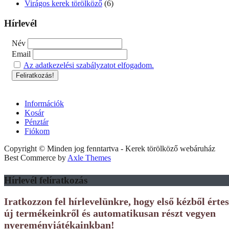
Virágos kerek törölköző
(6)
Hírlevél
Név
Email
Az adatkezelési szabályzatot elfogadom.
Információk
Kosár
Pénztár
Fiókom
Copyright © Minden jog fenntartva - Kerek törölköző webáruház
Best Commerce by
Axle Themes
Hírlevél felíratkozás
Iratkozzon fel hírlevelünkre, hogy első kézből érte
új termékeinkről és automatikusan részt vegyen
nyereményjátékainkban!