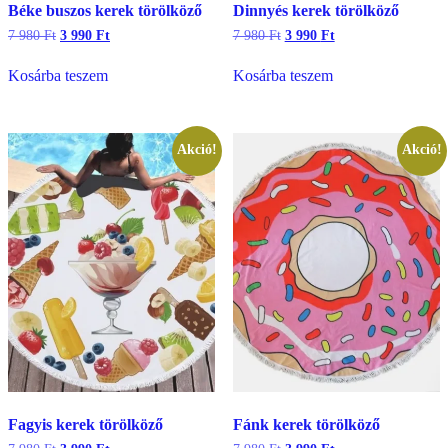
Béke buszos kerek törölköző
Dinnyés kerek törölköző
Original
Current
Original
Current
7 980
Ft
3 990
Ft
7 980
Ft
3 990
Ft
price
price
price
price
was:
is:
was:
is:
Kosárba teszem
Kosárba teszem
7
3
7
3
980 Ft.
990 Ft.
980 Ft.
990 Ft.
Akció!
Akció!
Fagyis kerek törölköző
Fánk kerek törölköző