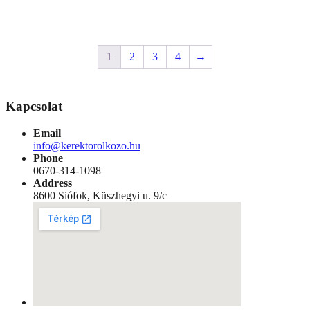
980 Ft.
990 Ft.
1
2
3
4
→
Kapcsolat
Email
info@kerektorolkozo.hu
Phone
0670-314-1098
Address
8600 Siófok, Küszhegyi u. 9/c