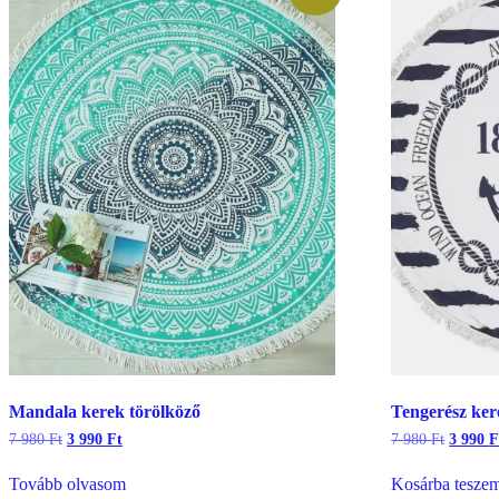
Mandala kerek törölköző
Tengerész ker
Original
Current
Origina
7 980
Ft
3 990
Ft
7 980
Ft
3 990
F
price
price
price
was:
is:
was:
Tovább olvasom
Kosárba tesze
7
3
7