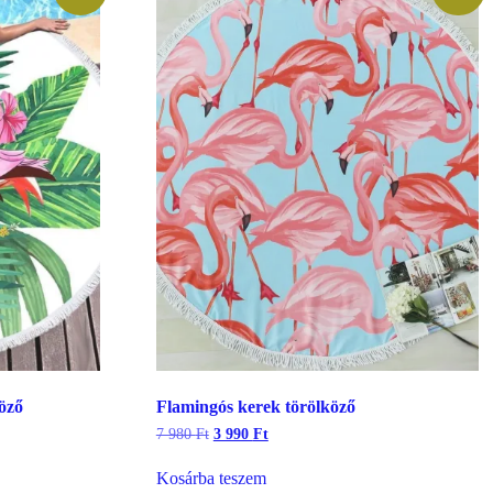
öző
Flamingós kerek törölköző
Original
Current
7 980
Ft
3 990
Ft
price
price
was:
is:
Kosárba teszem
7
3