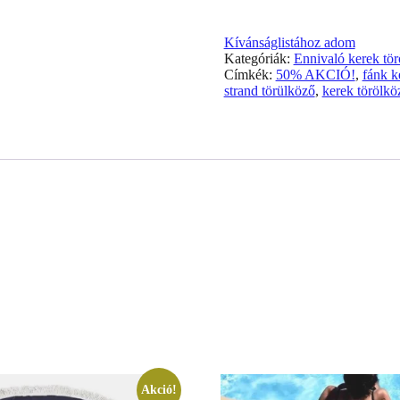
Kívánságlistához adom
Kategóriák:
Ennivaló kerek tö
Címkék:
50% AKCIÓ!
,
fánk k
strand törülköző
,
kerek törölkö
Akció!