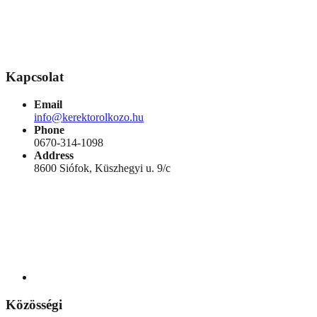
980 Ft.
990 Ft.
980 Ft.
Kapcsolat
Email
info@kerektorolkozo.hu
Phone
0670-314-1098
Address
8600 Siófok, Küszhegyi u. 9/c
Közösségi