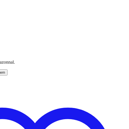
 azonnal.
zem