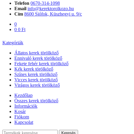
Telefon
0670-314-1098
Email
info@kerektorolkozo.hu
Cím
8600 Siófok, Küszhegyi u. 9/c
0
0
0
Ft
Kategóriák
Állatos kerek törölköző
Ennivaló kerek törölköző
Fekete fehér kerek törölköző
Kék kerek törölköző
Színes kerek törölköző
Vicces kerek törölköző
Virágos kerek törölköző
Kezdőlap
Összes kerek törölköző
Információk
Kosár
Fiókom
Kapcsolat
Keresés
Keresés