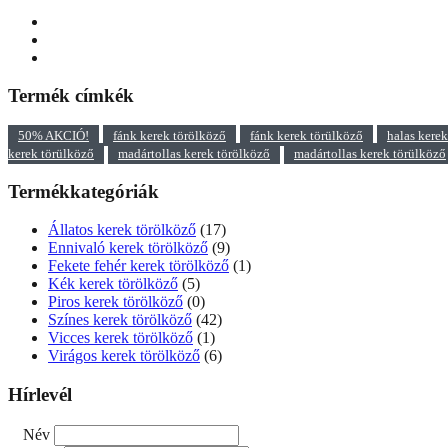
Termék címkék
50% AKCIÓ!
fánk kerek törölköző
fánk kerek törülköző
halas kere
kerek törülköző
madártollas kerek törölköző
madártollas kerek törülköző
Termékkategóriák
Állatos kerek törölköző
(17)
Ennivaló kerek törölköző
(9)
Fekete fehér kerek törölköző
(1)
Kék kerek törölköző
(5)
Piros kerek törölköző
(0)
Színes kerek törölköző
(42)
Vicces kerek törölköző
(1)
Virágos kerek törölköző
(6)
Hírlevél
Név