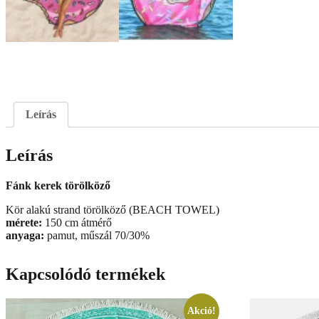
Leírás
Leírás
Fánk kerek törölköző
Kör alakú strand törölköző (BEACH TOWEL)
mérete:
150 cm átmérő
anyaga:
pamut, műszál 70/30%
Kapcsolódó termékek
Akció!