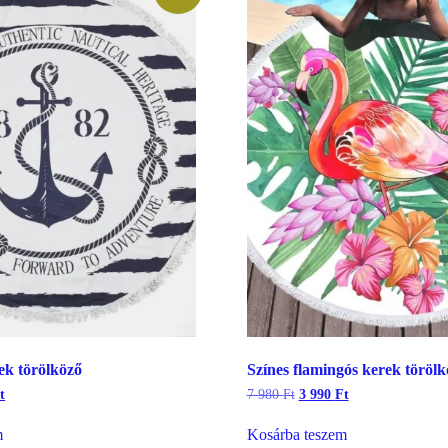
ek törölköző
Színes flamingós kerek törölk
l
Current
Original
Current
t
7 980
Ft
3 990
Ft
price
price
price
is:
was:
is:
m
Kosárba teszem
3
7
3