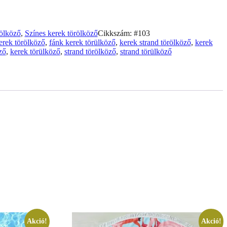
rölköző
,
Színes kerek törölköző
Cikkszám:
#103
erek törölköző
,
fánk kerek törülköző
,
kerek strand törölköző
,
kerek
ző
,
kerek törülköző
,
strand törölköző
,
strand törülköző
Akció!
Akció!