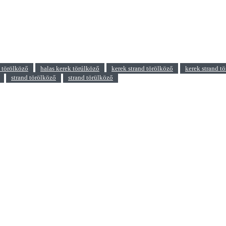
k törölköző
halas kerek törúlköző
kerek strand törölköző
kerek strand t
strand törölköző
strand törülköző