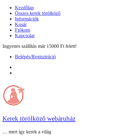
Skip
Kezdőlap
to
Összes kerek törölköző
content
Információk
Kosár
Fiókom
Kapcsolat
Ingyenes szállítás már 15000 Ft felett!
Belépés/Regisztráció
facebook
instagram
Kerek törölköző webáruház
… mert így kerek a világ