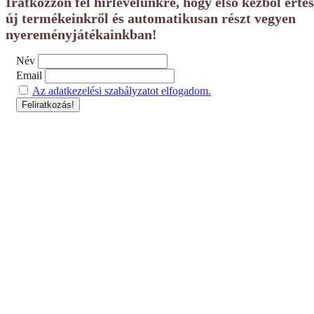
Iratkozzon fel hírlevelünkre, hogy első kézből érte
új termékeinkről és automatikusan részt vegyen
nyereményjátékainkban!
Név
Email
Az adatkezelési szabályzatot elfogadom.