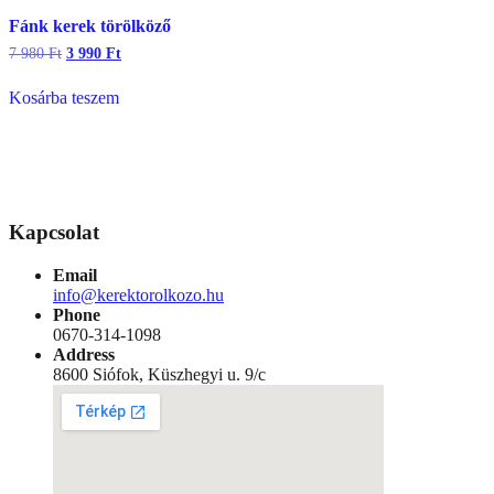
Fánk kerek törölköző
Original
Current
7 980
Ft
3 990
Ft
price
price
was:
is:
Kosárba teszem
7
3
980 Ft.
990 Ft.
Kapcsolat
Email
info@kerektorolkozo.hu
Phone
0670-314-1098
Address
8600 Siófok, Küszhegyi u. 9/c