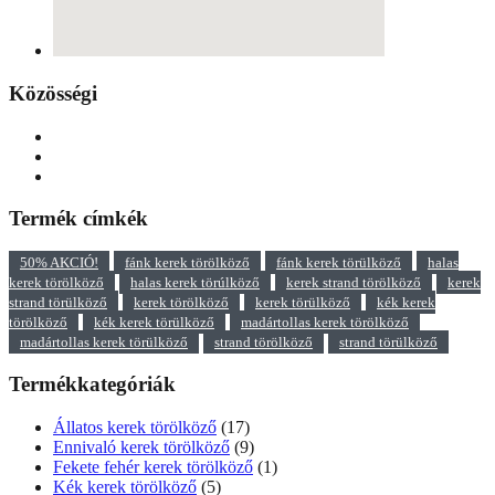
Közösségi
Termék címkék
50% AKCIÓ!
fánk kerek törölköző
fánk kerek törülköző
halas
kerek törölköző
halas kerek törúlköző
kerek strand törölköző
kerek
strand törülköző
kerek törölköző
kerek törülköző
kék kerek
törölköző
kék kerek törülköző
madártollas kerek törölköző
madártollas kerek törülköző
strand törölköző
strand törülköző
Termékkategóriák
Állatos kerek törölköző
(17)
Ennivaló kerek törölköző
(9)
Fekete fehér kerek törölköző
(1)
Kék kerek törölköző
(5)