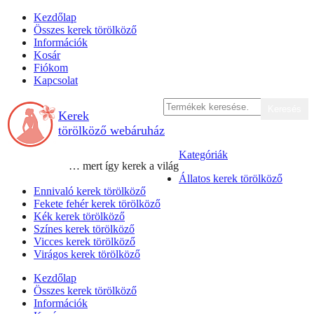
Skip
Kezdőlap
to
Összes kerek törölköző
content
Információk
Kosár
Fiókom
Kapcsolat
Keresés
Keresés
Kerek
a
következőre:
törölköző webáruház
Kategóriák
… mert így kerek a világ
Állatos kerek törölköző
Ennivaló kerek törölköző
Fekete fehér kerek törölköző
Kék kerek törölköző
Színes kerek törölköző
Vicces kerek törölköző
Virágos kerek törölköző
Kezdőlap
Összes kerek törölköző
Információk