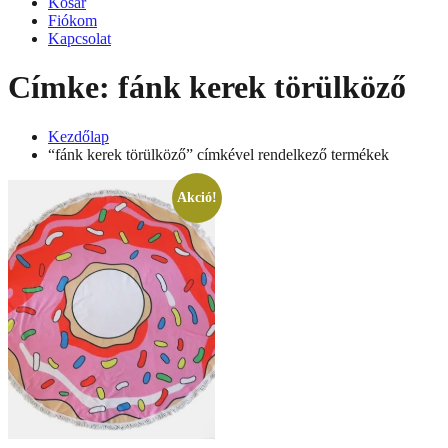
Kosár
Fiókom
Kapcsolat
Címke:
fánk kerek törülköző
Kezdőlap
“fánk kerek törülköző” címkével rendelkező termékek
Akció!