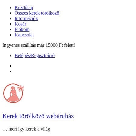
Skip
Kezdőlap
to
Összes kerek törölköző
content
Információk
Kosár
Fiókom
Kapcsolat
Ingyenes szállítás már 15000 Ft felett!
Belépés/Regisztráció
facebook
instagram
Kerek törölköző webáruház
… mert így kerek a világ