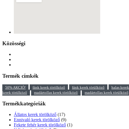
Közösségi
Termék címkék
50% AKCIÓ!
fánk kerek törölköző
fánk kerek törülköző
halas kere
kerek törülköző
madártollas kerek törölköző
madártollas kerek törülköző
Termékkategóriák
Állatos kerek törölköző
(17)
Ennivaló kerek törölköző
(9)
Fekete fehér kerek törölköző
(1)