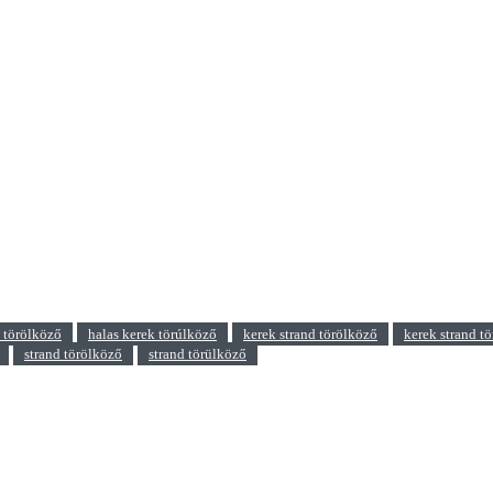
k törölköző
halas kerek törúlköző
kerek strand törölköző
kerek strand t
strand törölköző
strand törülköző