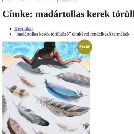
a
következőre:
Címke:
madártollas kerek törü
Kezdőlap
“madártollas kerek törülköző” címkével rendelkező termékek
Akció!