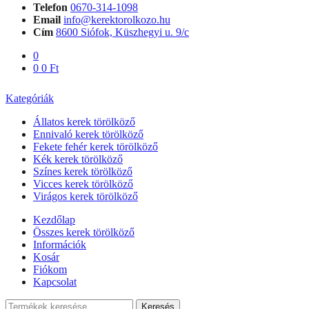
Telefon
0670-314-1098
Email
info@kerektorolkozo.hu
Cím
8600 Siófok, Küszhegyi u. 9/c
0
0
0
Ft
Kategóriák
Állatos kerek törölköző
Ennivaló kerek törölköző
Fekete fehér kerek törölköző
Kék kerek törölköző
Színes kerek törölköző
Vicces kerek törölköző
Virágos kerek törölköző
Kezdőlap
Összes kerek törölköző
Információk
Kosár
Fiókom
Kapcsolat
Keresés
Keresés