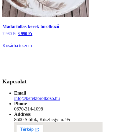
Madártollas kerek törölköző
Original
Current
7 980
Ft
3 990
Ft
price
price
was:
is:
Kosárba teszem
7
3
980 Ft.
990 Ft.
Kapcsolat
Email
info@kerektorolkozo.hu
Phone
0670-314-1098
Address
8600 Siófok, Küszhegyi u. 9/c