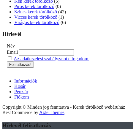
Kék kerek törölköző
(5)
Piros kerek törölköző
(0)
Színes kerek törölköző
(42)
Vicces kerek törölköző
(1)
Virágos kerek törölköző
(6)
Hírlevél
Név
Email
Az adatkezelési szabályzatot elfogadom.
Információk
Kosár
Pénztár
Fiókom
Copyright © Minden jog fenntartva - Kerek törölköző webáruház
Best Commerce by
Axle Themes
Hírlevél felíratkozás