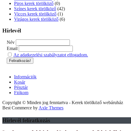
Piros kerek törölköző
(0)
Színes kerek törölköző
(42)
Vicces kerek törölköző
(1)
Virágos kerek törölköző
(6)
Hírlevél
Név
Email
Az adatkezelési szabályzatot elfogadom.
Információk
Kosár
Pénztár
Fiókom
Copyright © Minden jog fenntartva - Kerek törölköző webáruház
Best Commerce by
Axle Themes
Hírlevél felíratkozás