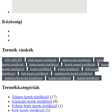
Közösségi
Termék címkék
50% AKCIÓ!
fánk kerek törölköző
fánk kerek törülköző
halas
kerek törölköző
halas kerek törúlköző
kerek strand törölköző
kerek
strand törülköző
kerek törölköző
kerek törülköző
kék kerek
törölköző
kék kerek törülköző
madártollas kerek törölköző
madártollas kerek törülköző
strand törölköző
strand törülköző
Termékkategóriák
Állatos kerek törölköző
(17)
Ennivaló kerek törölköző
(9)
Fekete fehér kerek törölköző
(1)
Kék kerek törölköző
(5)