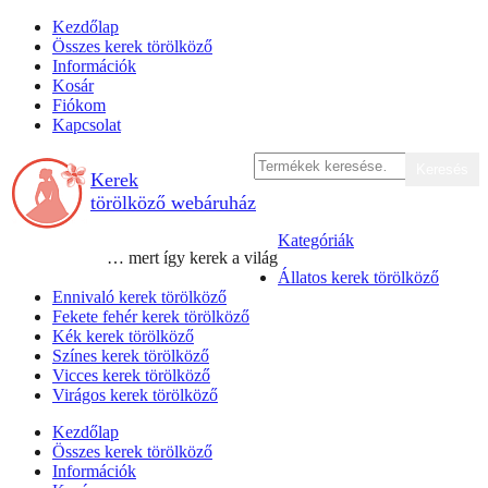
Skip
Kezdőlap
to
Összes kerek törölköző
content
Információk
Kosár
Fiókom
Kapcsolat
Keresés
Keresés
Kerek
a
következőre:
törölköző webáruház
Kategóriák
… mert így kerek a világ
Állatos kerek törölköző
Ennivaló kerek törölköző
Fekete fehér kerek törölköző
Kék kerek törölköző
Színes kerek törölköző
Vicces kerek törölköző
Virágos kerek törölköző
Kezdőlap
Összes kerek törölköző
Információk