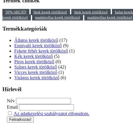
Termék címkék
50% AKCIÓ!
fánk kerek törölköző
fánk kerek törülköző
halas kere
kerek törülköző
madártollas kerek törölköző
madártollas kerek törülköző
Termékkategóriák
Állatos kerek törölköző
(17)
Ennivaló kerek törölköző
(9)
Fekete fehér kerek törölköző
(1)
Kék kerek törölköző
(5)
Piros kerek törölköző
(0)
Színes kerek törölköző
(42)
Vicces kerek törölköző
(1)
Virágos kerek törölköző
(6)
Hírlevél
Név
Email
Az adatkezelési szabályzatot elfogadom.