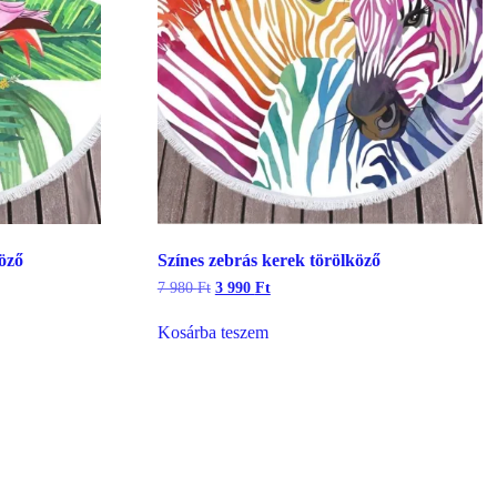
öző
Színes zebrás kerek törölköző
Original
Current
7 980
Ft
3 990
Ft
price
price
was:
is:
Kosárba teszem
7
3
980 Ft.
990 Ft.