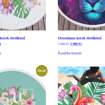
 kerek törölköző
Oroszlános kerek törölköző
l
Current
Original
Current
t
7 980
Ft
3 990
Ft
price
price
price
is:
was:
is:
m
Kosárba teszem
3
7
3
990 Ft.
980 Ft.
990 Ft.
Akció!