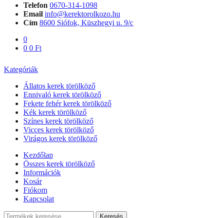
Telefon
0670-314-1098
Email
info@kerektorolkozo.hu
Cím
8600 Siófok, Küszhegyi u. 9/c
0
0
0
Ft
Kategóriák
Állatos kerek törölköző
Ennivaló kerek törölköző
Fekete fehér kerek törölköző
Kék kerek törölköző
Színes kerek törölköző
Vicces kerek törölköző
Virágos kerek törölköző
Kezdőlap
Összes kerek törölköző
Információk
Kosár
Fiókom
Kapcsolat
Keresés
Keresés