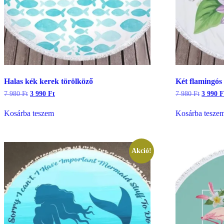
Halas kék kerek törölköző
Két flamingós
Original
Current
Origina
7 980
Ft
3 990
Ft
7 980
Ft
3 990
F
price
price
price
was:
is:
was:
Kosárba teszem
Kosárba tesze
7
3
7
980 Ft.
990 Ft.
980 Ft.
Akció!