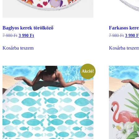
Baglyos kerek törölköző
Farkasos kere
Original
Current
Origina
7 980
Ft
3 990
Ft
7 980
Ft
3 990
F
price
price
price
was:
is:
was:
Kosárba teszem
Kosárba tesze
7
3
7
980 Ft.
990 Ft.
980 Ft.
Akció!