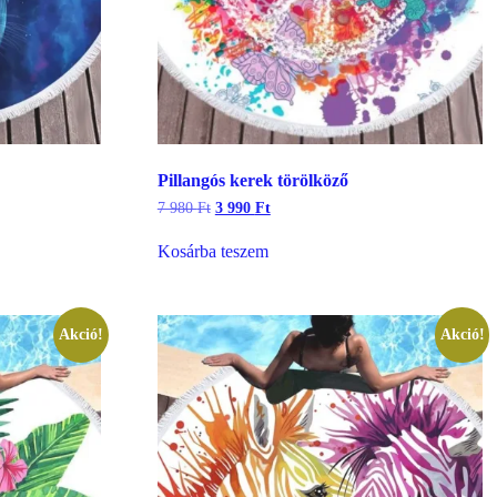
Pillangós kerek törölköző
Original
Current
7 980
Ft
3 990
Ft
price
price
was:
is:
Kosárba teszem
7
3
980 Ft.
990 Ft.
Akció!
Akció!