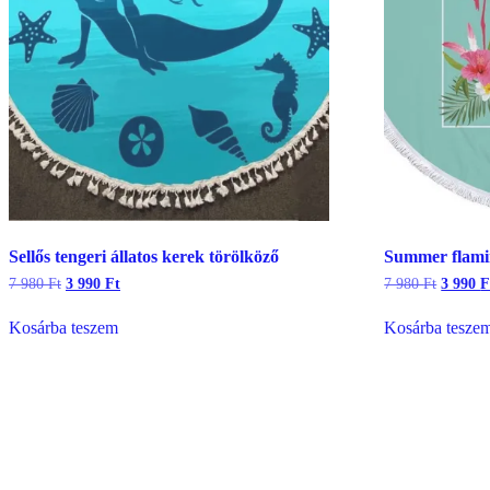
Sellős tengeri állatos kerek törölköző
Summer flamin
Original
Current
Origina
7 980
Ft
3 990
Ft
7 980
Ft
3 990
F
price
price
price
was:
is:
was:
Kosárba teszem
Kosárba tesze
7
3
7
980 Ft.
990 Ft.
980 Ft.