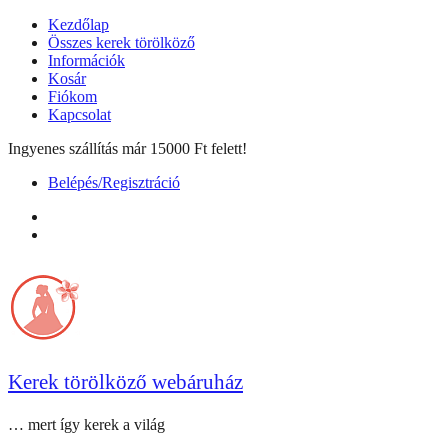
Skip
Kezdőlap
to
Összes kerek törölköző
content
Információk
Kosár
Fiókom
Kapcsolat
Ingyenes szállítás már 15000 Ft felett!
Belépés/Regisztráció
facebook
instagram
Kerek törölköző webáruház
… mert így kerek a világ