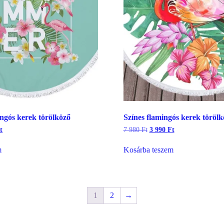
gós kerek törölköző
Színes flamingós kerek törölk
l
Current
Original
Current
t
7 980
Ft
3 990
Ft
price
price
price
is:
was:
is:
m
Kosárba teszem
3
7
3
990 Ft.
980 Ft.
990 Ft.
1
2
→