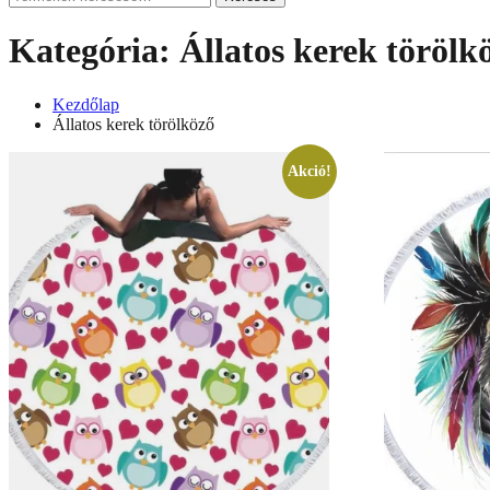
a
következőre:
Kategória:
Állatos kerek törölk
Kezdőlap
Állatos kerek törölköző
Akció!