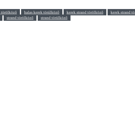
k törölköző
halas kerek törúlköző
kerek strand törölköző
kerek strand t
strand törölköző
strand törülköző