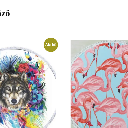
öző
Akció!