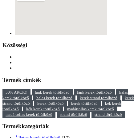
Közösségi
Termék címkék
50% AKCIÓ!
fánk kerek törölköző
fánk kerek törülköző
halas
kerek törölköző
halas kerek törúlköző
kerek strand törölköző
kerek
strand törülköző
kerek törölköző
kerek törülköző
kék kerek
törölköző
kék kerek törülköző
madártollas kerek törölköző
madártollas kerek törülköző
strand törölköző
strand törülköző
Termékkategóriák
Állatos kerek törölköző
(17)