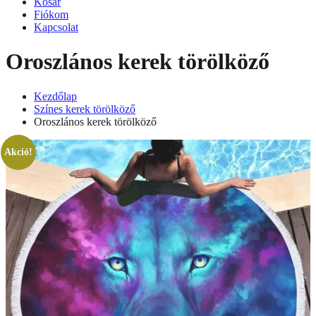
Kosár
Fiókom
Kapcsolat
Oroszlános kerek törölköző
Kezdőlap
Színes kerek törölköző
Oroszlános kerek törölköző
Akció!