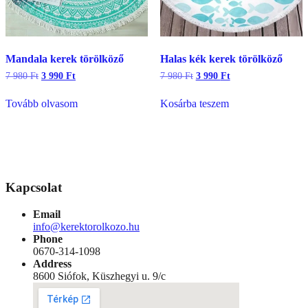
Mandala kerek törölköző
Halas kék kerek törölköző
Original
Current
Original
Current
7 980
Ft
3 990
Ft
7 980
Ft
3 990
Ft
price
price
price
price
was:
is:
was:
is:
Tovább olvasom
Kosárba teszem
7
3
7
3
980 Ft.
990 Ft.
980 Ft.
990 Ft.
Kapcsolat
Email
info@kerektorolkozo.hu
Phone
0670-314-1098
Address
8600 Siófok, Küszhegyi u. 9/c