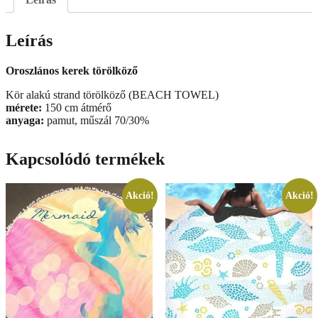
Leírás
Oroszlános kerek törölköző
Kör alakú strand törölköző (BEACH TOWEL)
mérete:
150 cm átmérő
anyaga:
pamut, műszál 70/30%
Kapcsolódó termékek
Akció!
Akció!