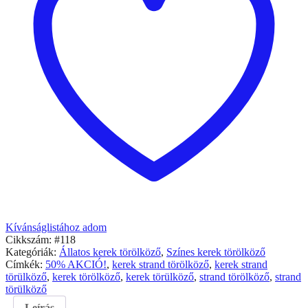
Kívánságlistához adom
Cikkszám:
#118
Kategóriák:
Állatos kerek törölköző
,
Színes kerek törölköző
Címkék:
50% AKCIÓ!
,
kerek strand törölköző
,
kerek strand
törülköző
,
kerek törölköző
,
kerek törülköző
,
strand törölköző
,
strand
törülköző
Leírás