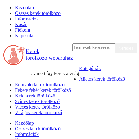
Skip
Kezdőlap
to
Összes kerek törölköző
content
Információk
Kosár
Fiókom
Kapcsolat
Keresés
Keresés
Kerek
a
következőre:
törölköző webáruház
Kategóriák
… mert így kerek a világ
Állatos kerek törölköző
Ennivaló kerek törölköző
Fekete fehér kerek törölköző
Kék kerek törölköző
Színes kerek törölköző
Vicces kerek törölköző
Virágos kerek törölköző
Kezdőlap
Összes kerek törölköző
Információk