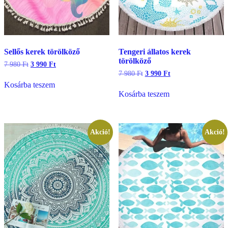
Sellős kerek törölköző
Tengeri állatos kerek
törölköző
Original
Current
7 980
Ft
3 990
Ft
price
price
Original
Current
7 980
Ft
3 990
Ft
was:
is:
price
price
Kosárba teszem
7
3
was:
is:
Kosárba teszem
980 Ft.
990 Ft.
7
3
980 Ft.
990 Ft.
Akció!
Akció!