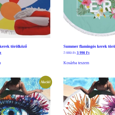
kerek törölköző
Summer flamingós kerek törö
l
Current
Original
Current
t
7 980
Ft
3 990
Ft
price
price
price
is:
was:
is:
m
Kosárba teszem
3
7
3
990 Ft.
980 Ft.
990 Ft.
Akció!