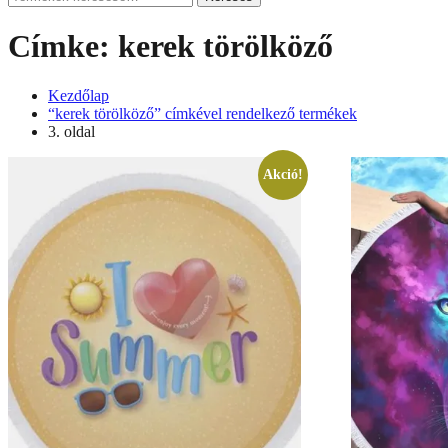
a
következőre:
Címke:
kerek törölköző
Kezdőlap
“kerek törölköző” címkével rendelkező termékek
3. oldal
Akció!