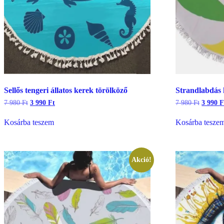
Sellős tengeri állatos kerek törölköző
Strandlabdás 
Original
Current
Origina
7 980
Ft
3 990
Ft
7 980
Ft
3 990
F
price
price
price
was:
is:
was:
Kosárba teszem
Kosárba tesze
7
3
7
980 Ft.
990 Ft.
980 Ft.
Akció!