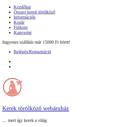
Skip
Kezdőlap
to
Összes kerek törölköző
content
Információk
Kosár
Fiókom
Kapcsolat
Ingyenes szállítás már 15000 Ft felett!
Belépés/Regisztráció
facebook
instagram
Kerek törölköző webáruház
… mert így kerek a világ