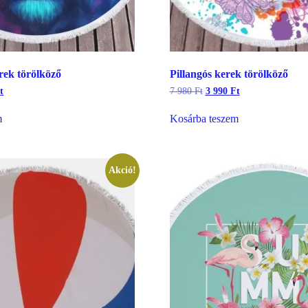
rek törölköző
Pillangós kerek törölköző
l
Current
Original
Current
t
7 980
Ft
3 990
Ft
price
price
price
is:
was:
is:
m
Kosárba teszem
3
7
3
990 Ft.
980 Ft.
990 Ft.
Akció!