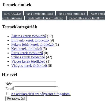
Termék címkék
50% AKCIÓ!
fánk kerek törölköző
fánk kerek törülköző
halas kere
kerek törülköző
madártollas kerek törölköző
madártollas kerek törülköző
Termékkategóriák
Állatos kerek törölköző
(17)
Ennivaló kerek törölköző
(9)
Fekete fehér kerek törölköző
(1)
Kék kerek törölköző
(5)
Piros kerek törölköző
(0)
Színes kerek törölköző
(42)
Vicces kerek törölköző
(1)
Virágos kerek törölköző
(6)
Hírlevél
Név
Email
Az adatkezelési szabályzatot elfogadom.