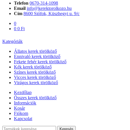
Telefon
0670-314-1098
Email
info@kerektorolkozo.hu
Cím
8600 Siófok, Küszhegyi u. 9/c
0
0
0
Ft
Kategóriák
Állatos kerek törölköző
Ennivaló kerek törölköző
Fekete fehér kerek törölköző
Kék kerek törölköző
Színes kerek törölköző
Vicces kerek törölköző
Virágos kerek törölköző
Kezdőlap
Összes kerek törölköző
Információk
Kosár
Fiókom
Kapcsolat
Keresés
Keresés