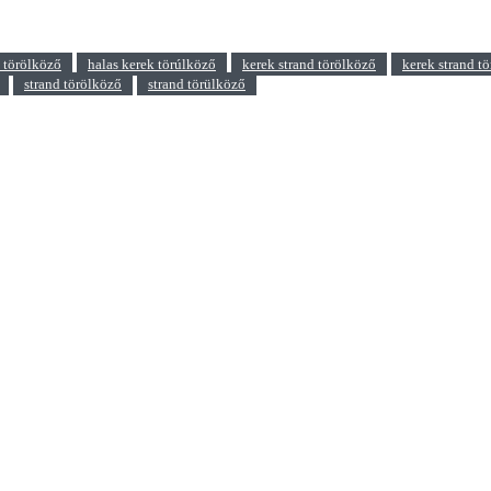
k törölköző
halas kerek törúlköző
kerek strand törölköző
kerek strand t
strand törölköző
strand törülköző