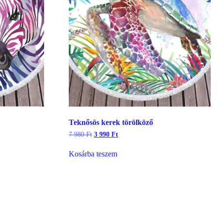
Teknősös kerek törölköző
Original
Current
7 980
Ft
3 990
Ft
price
price
was:
is:
Kosárba teszem
7
3
980 Ft.
990 Ft.