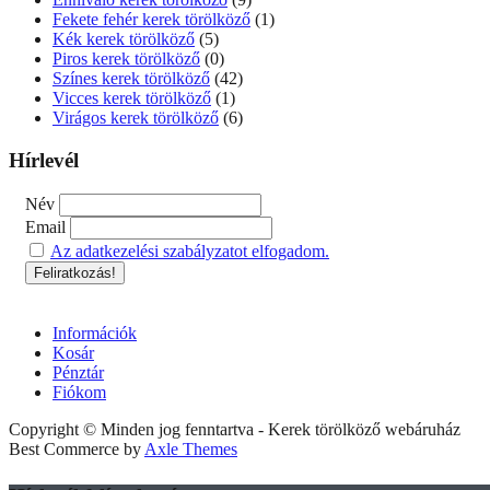
Fekete fehér kerek törölköző
(1)
Kék kerek törölköző
(5)
Piros kerek törölköző
(0)
Színes kerek törölköző
(42)
Vicces kerek törölköző
(1)
Virágos kerek törölköző
(6)
Hírlevél
Név
Email
Az adatkezelési szabályzatot elfogadom.
Információk
Kosár
Pénztár
Fiókom
Copyright © Minden jog fenntartva - Kerek törölköző webáruház
Best Commerce by
Axle Themes