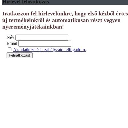
Hírlevél felíratkozás
Iratkozzon fel hírlevelünkre, hogy első kézből érte
új termékeinkről és automatikusan részt vegyen
nyereményjátékainkban!
Név
Email
Az adatkezelési szabályzatot elfogadom.