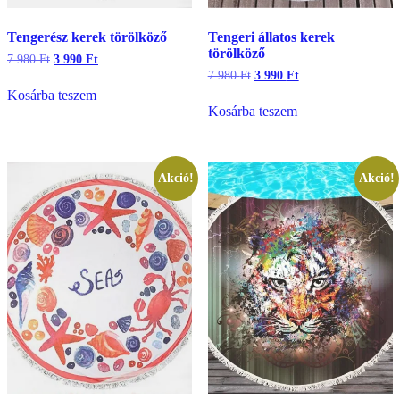
Tengerész kerek törölköző
Tengeri állatos kerek
törölköző
Original
Current
7 980
Ft
3 990
Ft
price
price
Original
Current
7 980
Ft
3 990
Ft
was:
is:
price
price
Kosárba teszem
7
3
was:
is:
Kosárba teszem
980 Ft.
990 Ft.
7
3
980 Ft.
990 Ft.
Akció!
Akció!