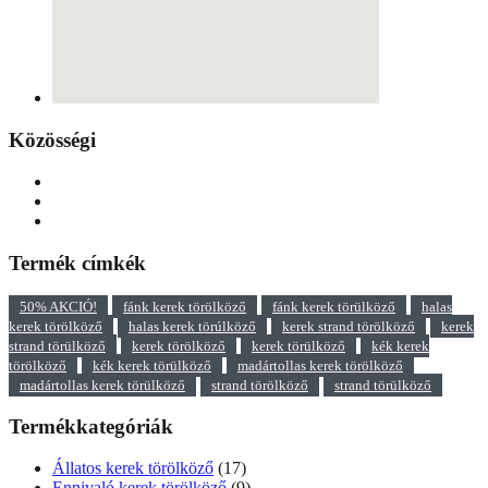
Közösségi
Termék címkék
50% AKCIÓ!
fánk kerek törölköző
fánk kerek törülköző
halas
kerek törölköző
halas kerek törúlköző
kerek strand törölköző
kerek
strand törülköző
kerek törölköző
kerek törülköző
kék kerek
törölköző
kék kerek törülköző
madártollas kerek törölköző
madártollas kerek törülköző
strand törölköző
strand törülköző
Termékkategóriák
Állatos kerek törölköző
(17)
Ennivaló kerek törölköző
(9)