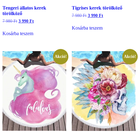
Tengeri állatos kerek
Tigrises kerek törölköző
törölköző
Original
Current
7 980
Ft
3 990
Ft
price
price
Original
Current
7 980
Ft
3 990
Ft
was:
is:
price
price
Kosárba teszem
7
3
was:
is:
Kosárba teszem
980 Ft.
990 Ft.
7
3
980 Ft.
990 Ft.
Akció!
Akció!