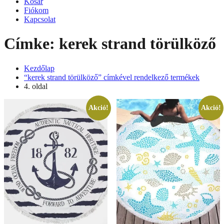
Kosár
Fiókom
Kapcsolat
Címke:
kerek strand törülköző
Kezdőlap
“kerek strand törülköző” címkével rendelkező termékek
4. oldal
Akció!
Akció!