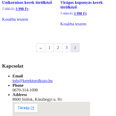
Unikornisos kerek törölköző
Virágos koponyás kerek
törölköző
Original
Current
7 980
Ft
3 990
Ft
price
price
Original
Current
7 980
Ft
3 990
Ft
was:
is:
price
price
Kosárba teszem
7
3
was:
is:
Kosárba teszem
980 Ft.
990 Ft.
7
3
980 Ft.
990 Ft.
←
1
2
3
4
Kapcsolat
Email
info@kerektorolkozo.hu
Phone
0670-314-1098
Address
8600 Siófok, Küszhegyi u. 9/c