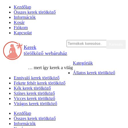
Skip
Kezdőlap
to
Összes kerek törölköző
content
Információk
Kosár
Fiókom
Kapcsolat
Keresés
Keresés
Kerek
a
következőre:
törölköző webáruház
Kategóriák
… mert így kerek a világ
Állatos kerek törölköző
Ennivaló kerek törölköző
Fekete fehér kerek törölköző
Kék kerek törölköző
Színes kerek törölköző
Vicces kerek törölköző
Virágos kerek törölköző
Kezdőlap
Összes kerek törölköző
Információk