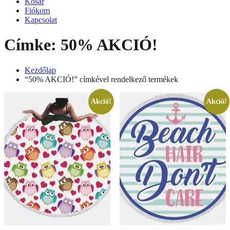
Kosár
Fiókom
Kapcsolat
Címke:
50% AKCIÓ!
Kezdőlap
“50% AKCIÓ!” címkével rendelkező termékek
Akció!
Akció!