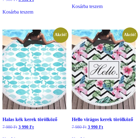
was:
is:
price
price
Kosárba teszem
7
3
was:
is:
Kosárba teszem
980 Ft.
990 Ft.
7
3
980 Ft.
990 Ft.
Akció!
Akció!
Halas kék kerek törölköző
Hello virágos kerek törölköző
Original
Current
Original
Current
7 980
Ft
3 990
Ft
7 980
Ft
3 990
Ft
price
price
price
price
was:
is:
was:
is: