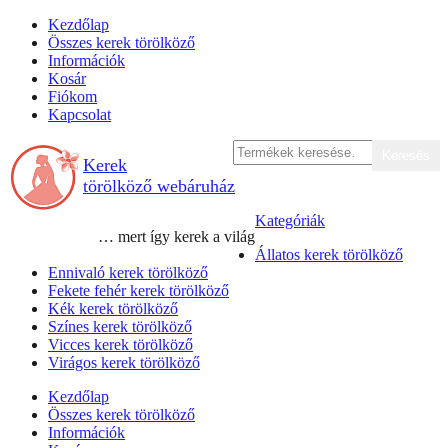
Skip
Kezdőlap
to
Összes kerek törölköző
content
Információk
Kosár
Fiókom
Kapcsolat
Keresés
Keresés
Kerek
a
következőre:
törölköző webáruház
Kategóriák
… mert így kerek a világ
Állatos kerek törölköző
Ennivaló kerek törölköző
Fekete fehér kerek törölköző
Kék kerek törölköző
Színes kerek törölköző
Vicces kerek törölköző
Virágos kerek törölköző
Kezdőlap
Összes kerek törölköző
Információk