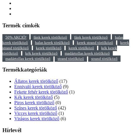
Termék címkék
50% AKCIÓ!
fánk kerek törölköző
fánk kerek törülköző
halas
kerek törölköző
halas kerek törúlköző
kerek strand törölköző
kerek
strand törülköző
kerek törölköző
kerek törülköző
kék kerek
törölköző
kék kerek törülköző
madártollas kerek törölköző
madártollas kerek törülköző
strand törölköző
strand törülköző
Termékkategóriák
Állatos kerek törölköző
(17)
Ennivaló kerek törölköző
(9)
Fekete fehér kerek törölköző
(1)
Kék kerek törölköző
(5)
Piros kerek törölköző
(0)
Színes kerek törölköző
(42)
Vicces kerek törölköző
(1)
Virágos kerek törölköző
(6)
Hírlevél