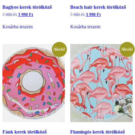
Baglyos kerek törölköző
Beach hair kerek törölköző
Original
Current
Original
Current
7 980
Ft
3 990
Ft
7 980
Ft
3 990
Ft
price
price
price
price
was:
is:
was:
is:
Kosárba teszem
Kosárba teszem
7
3
7
3
980 Ft.
990 Ft.
980 Ft.
990 Ft.
Akció!
Akció!
Fánk kerek törölköző
Flamingós kerek törölköző