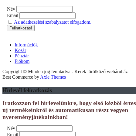
Név
Email
Az adatkezelési szabályzatot elfogadom.
Információk
Kosár
Pénztár
Fiókom
Copyright © Minden jog fenntartva - Kerek törölköző webáruház
Best Commerce by
Axle Themes
Hírlevél felíratkozás
Iratkozzon fel hírlevelünkre, hogy első kézből érte
új termékeinkről és automatikusan részt vegyen
nyereményjátékainkban!
Név
Email