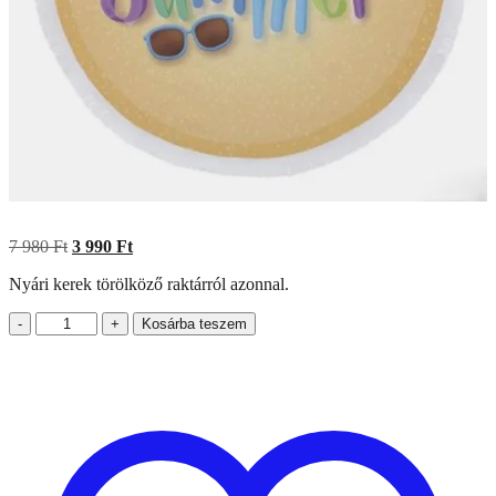
Original
Current
7 980
Ft
3 990
Ft
price
price
Nyári kerek törölköző raktárról azonnal.
was:
is:
7
3
Nyári
-
980 Ft.
+
990 Ft.
Kosárba teszem
kerek
törölköző
mennyiség