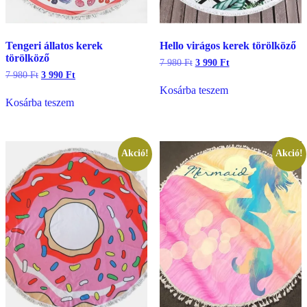
Tengeri állatos kerek
Hello virágos kerek törölköző
törölköző
Original
Current
7 980
Ft
3 990
Ft
price
price
Original
Current
7 980
Ft
3 990
Ft
was:
is:
price
price
Kosárba teszem
7
3
was:
is:
Kosárba teszem
980 Ft.
990 Ft.
7
3
980 Ft.
990 Ft.
Akció!
Akció!