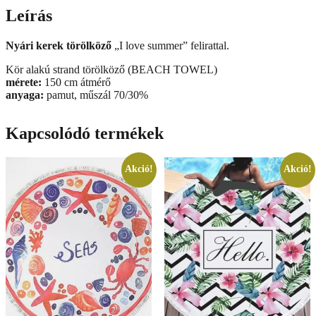
Leírás
Nyári kerek törölköző
„I love summer” felirattal.
Kör alakú strand törölköző (BEACH TOWEL)
mérete:
150 cm átmérő
anyaga:
pamut, műszál 70/30%
Kapcsolódó termékek
Akció!
Akció!