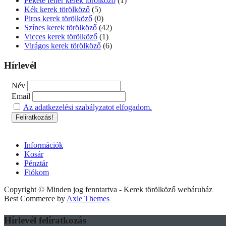
Fekete fehér kerek törölköző
(1)
Kék kerek törölköző
(5)
Piros kerek törölköző
(0)
Színes kerek törölköző
(42)
Vicces kerek törölköző
(1)
Virágos kerek törölköző
(6)
Hírlevél
Név
Email
Az adatkezelési szabályzatot elfogadom.
Információk
Kosár
Pénztár
Fiókom
Copyright © Minden jog fenntartva - Kerek törölköző webáruház
Best Commerce by
Axle Themes
Hírlevél felíratkozás