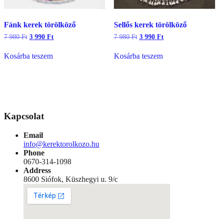
Fánk kerek törölköző
Sellős kerek törölköző
Original
Current
Original
Current
7 980
Ft
3 990
Ft
7 980
Ft
3 990
Ft
price
price
price
price
was:
is:
was:
is:
Kosárba teszem
Kosárba teszem
7
3
7
3
980 Ft.
990 Ft.
980 Ft.
990 Ft.
Kapcsolat
Email
info@kerektorolkozo.hu
Phone
0670-314-1098
Address
8600 Siófok, Küszhegyi u. 9/c