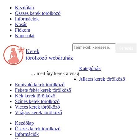
Skip
Kezdőlap
to
Összes kerek törölköző
content
Információk
Kosár
Fiókom
Kapcsolat
Keresés
Keresés
Kerek
a
következőre:
törölköző webáruház
Kategóriák
… mert így kerek a világ
Állatos kerek törölköző
Ennivaló kerek törölköző
Fekete fehér kerek törölköző
Kék kerek törölköző
Színes kerek törölköző
Vicces kerek törölköző
Virágos kerek törölköző
Kezdőlap
Összes kerek törölköző
Információk