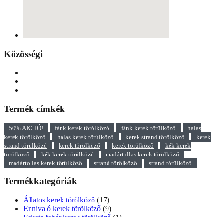
Közösségi
Termék címkék
50% AKCIÓ!
fánk kerek törölköző
fánk kerek törülköző
halas
kerek törölköző
halas kerek törúlköző
kerek strand törölköző
kerek
strand törülköző
kerek törölköző
kerek törülköző
kék kerek
törölköző
kék kerek törülköző
madártollas kerek törölköző
madártollas kerek törülköző
strand törölköző
strand törülköző
Termékkategóriák
Állatos kerek törölköző
(17)
Ennivaló kerek törölköző
(9)